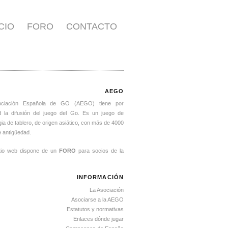
ICIO
FORO
CONTACTO
AEGO
ociación Española de GO (AEGO) tiene por
ad la difusión del juego del Go. Es un juego de
gia de tablero, de origen asiático, con más de 4000
 antigüedad.
itio web dispone de un
FORO
para socios de la
INFORMACIÓN
La Asociación
Asociarse a la AEGO
Estatutos y normativas
Enlaces dónde jugar