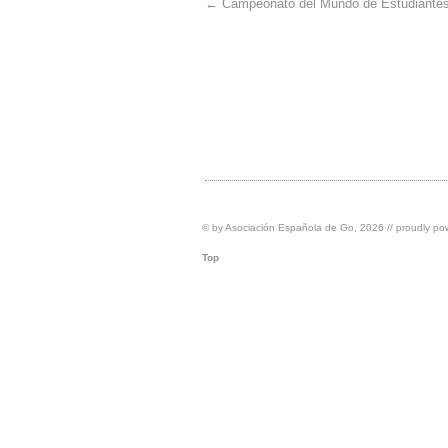
←
Campeonato del Mundo de Estudiante
© by
Asociación Española de Go
, 2026 // proudly p
Top