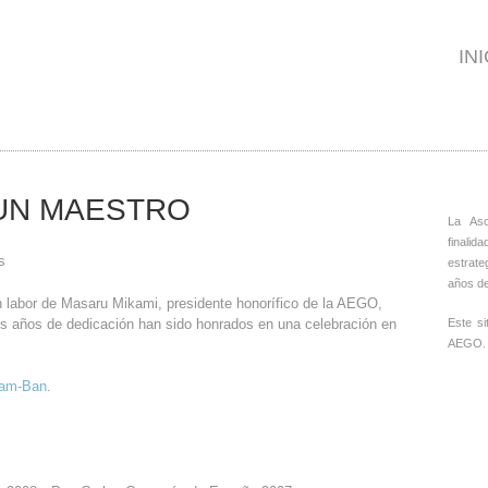
IN
UN MAESTRO
La As
finalid
s
estrate
años de
n labor de Masaru Mikami, presidente honorífico de la AEGO,
us años de dedicación han sido honrados en una celebración en
Este s
AEGO.
Nam-Ban
.