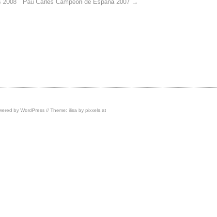
s 2008
Pau Carles Campeón de España 2007
→
owered by
WordPress
// Theme: ilisa by
pixxels.at