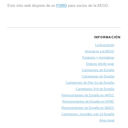
Este sitio web dispone de un
FORO
para socios de la AEGO.
INFORMACIÓN
La Asociación
Asociarse a la AEGO
Estatutos y normativas
Enlaces dónde jugar
Campeones de España
Campeonas de España
Campeones de Pair-Go de España
Campeones 9×9 de España
Representantes de España en IAPGC
Representantes de España en KPMC
Representantes de España en WAGC
Campeones Juveniles sub-14 España
Aviso legal