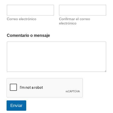
Correo electrónico
Confirmar el correo
electrónico
o
Comentario o mensaje
N
o
m
b
r
e
*
Enviar