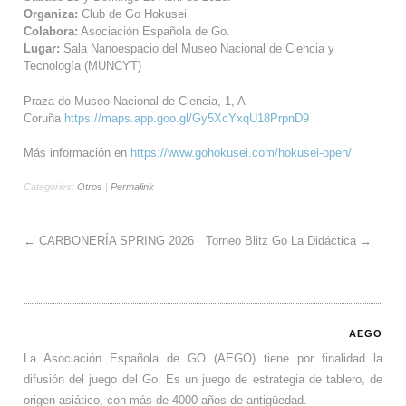
Organiza:
Club de Go Hokusei
Colabora:
Asociación Española de Go.
Lugar:
Sala Nanoespacio del Museo Nacional de Ciencia y
Tecnología (MUNCYT)
Praza do Museo Nacional de Ciencia, 1, A
Coruña
https://maps.app.goo.gl/Gy5XcYxqU18PrpnD9
Más información en
https://www.gohokusei.com/hokusei-open/
Categories:
Otros
|
Permalink
←
CARBONERÍA SPRING 2026
Torneo Blitz Go La Didáctica
→
AEGO
La Asociación Española de GO (AEGO) tiene por finalidad la
difusión del juego del Go. Es un juego de estrategia de tablero, de
origen asiático, con más de 4000 años de antigüedad.