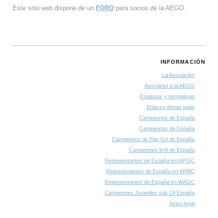
Este sitio web dispone de un
FORO
para socios de la AEGO.
INFORMACIÓN
La Asociación
Asociarse a la AEGO
Estatutos y normativas
Enlaces dónde jugar
Campeones de España
Campeonas de España
Campeones de Pair-Go de España
Campeones 9×9 de España
Representantes de España en IAPGC
Representantes de España en KPMC
Representantes de España en WAGC
Campeones Juveniles sub-14 España
Aviso legal