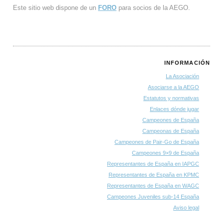
Este sitio web dispone de un
FORO
para socios de la AEGO.
INFORMACIÓN
La Asociación
Asociarse a la AEGO
Estatutos y normativas
Enlaces dónde jugar
Campeones de España
Campeonas de España
Campeones de Pair-Go de España
Campeones 9×9 de España
Representantes de España en IAPGC
Representantes de España en KPMC
Representantes de España en WAGC
Campeones Juveniles sub-14 España
Aviso legal