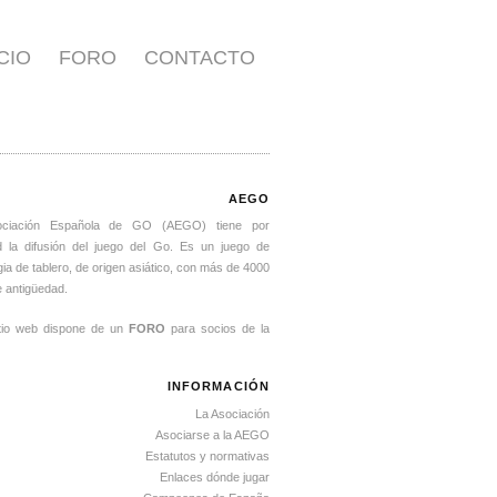
ICIO
FORO
CONTACTO
AEGO
ociación Española de GO (AEGO) tiene por
ad la difusión del juego del Go. Es un juego de
gia de tablero, de origen asiático, con más de 4000
 antigüedad.
itio web dispone de un
FORO
para socios de la
INFORMACIÓN
La Asociación
Asociarse a la AEGO
Estatutos y normativas
Enlaces dónde jugar