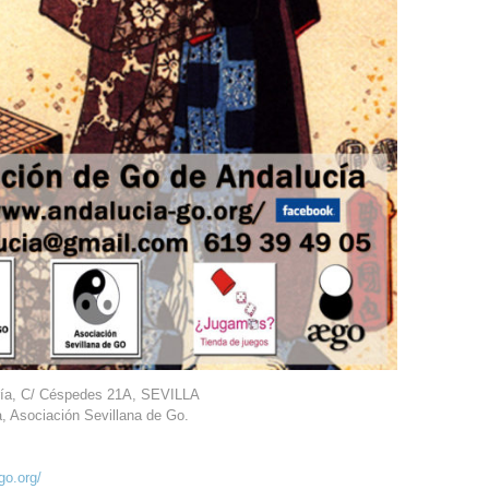
ría, C/ Céspedes 21A, SEVILLA
, Asociación Sevillana de Go.
go.org/