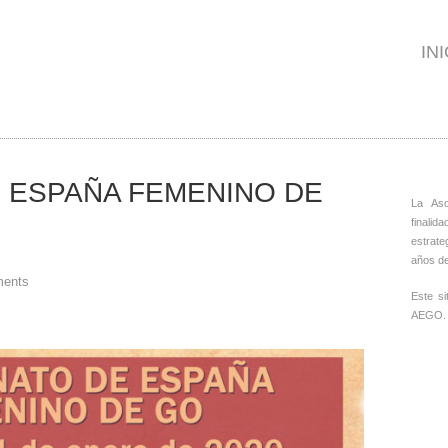
IN
 ESPAÑA FEMENINO DE
La As
finalid
estrate
años de
ments
Este s
AEGO.