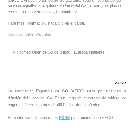
portuaria el décimo torneo de Go gaditano. Todo un evento donde
reunirse aquellos que quieran disfrutar del Go, la mar y las playas
en este torneo veraniego. ¿Te apuntas?
Para más información, haga clic en el cartel.
Categories:
Otros
|
Permalink
←
VII Torneo Open de Go de Bilbao
Entrada siguiente
→
AEGO
La Asociación Española de GO (AEGO) tiene por finalidad la
difusión del juego del Go. Es un juego de estrategia de tablero, de
origen asiático, con más de 4000 años de antigüedad.
Este sitio web dispone de un
FORO
para socios de la AEGO.