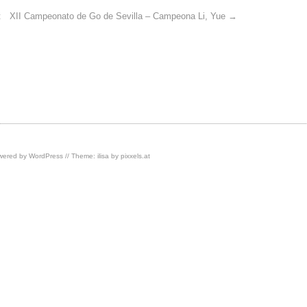
t
XII Campeonato de Go de Sevilla – Campeona Li, Yue
→
owered by
WordPress
// Theme: ilisa by
pixxels.at