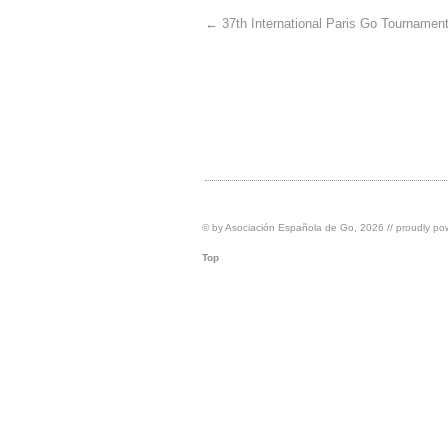
←
37th International Paris Go Tournamen
© by
Asociación Española de Go
, 2026 // proudly p
Top