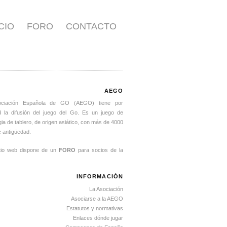
ICIO
FORO
CONTACTO
AEGO
ociación Española de GO (AEGO) tiene por
ad la difusión del juego del Go. Es un juego de
gia de tablero, de origen asiático, con más de 4000
 antigüedad.
itio web dispone de un
FORO
para socios de la
INFORMACIÓN
La Asociación
Asociarse a la AEGO
Estatutos y normativas
Enlaces dónde jugar