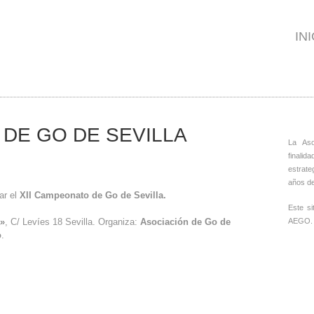
IN
 DE GO DE SEVILLA
La As
finalid
estrate
años de
ar el
XII Campeonato de Go de Sevilla.
Este s
AEGO.
a»
, C/ Levíes 18 Sevilla. Organiza:
Asociación de Go de
o
.