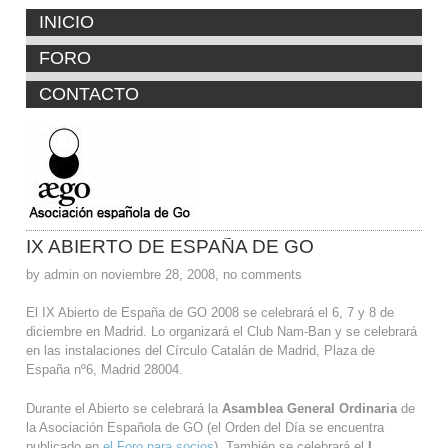
INICIO
FORO
CONTACTO
IX ABIERTO DE ESPAÑA DE GO
by admin on noviembre 28, 2008, no comments
El IX Abierto de España de GO 2008 se celebrará el 6, 7 y 8 de
diciembre en Madrid. Lo organizará el Club Nam-Ban y se celebrará
en las instalaciones del Círculo Catalán de Madrid, Plaza de
España nº6, Madrid 28004.
Durante el Abierto se celebrará la
Asamblea General Ordinaria
de
la Asociación Española de GO (el Orden del Día se encuentra
publicado en
el Foro para socios
). También se celebrará el
I