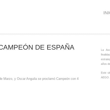
IN
 CAMPEÓN DE ESPAÑA
La As
finalid
estrate
años de
Este s
AEGO.
31 de Marzo, y Oscar Anguila se proclamó Campeón con 4