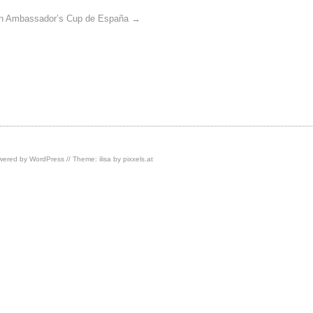
an Ambassador’s Cup de España
→
owered by
WordPress
// Theme: ilisa by
pixxels.at