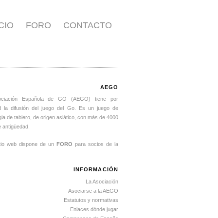
ICIO
FORO
CONTACTO
AEGO
ociación Española de GO (AEGO) tiene por
ad la difusión del juego del Go. Es un juego de
gia de tablero, de origen asiático, con más de 4000
 antigüedad.
itio web dispone de un
FORO
para socios de la
INFORMACIÓN
La Asociación
Asociarse a la AEGO
Estatutos y normativas
Enlaces dónde jugar