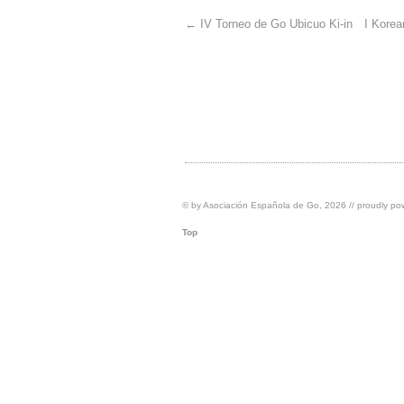
←
IV Torneo de Go Ubicuo Ki-in
I Kore
© by
Asociación Española de Go
, 2026 // proudly p
Top