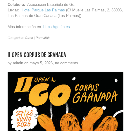
Colabora:
Asociación Española de Go.
Lugar:
Hotel Parque Las Palmas
(C/ Muelle Las Palmas, 2. 35003,
Las Palmas de Gran Canaria (Las Palmas))
Más información en:
https://go-fio.es
Categories:
Otros
|
Permalink
II OPEN CORPUS DE GRANADA
by admin on mayo 5, 2026, no comments