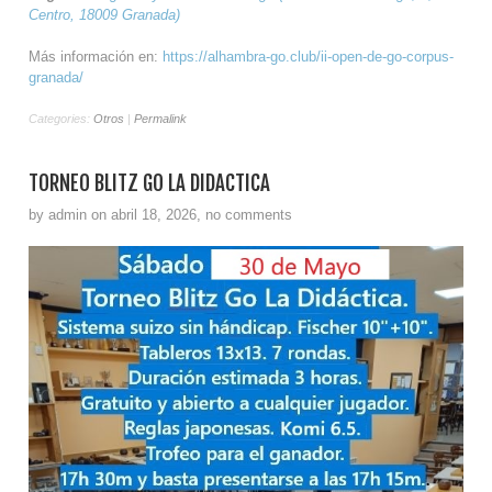
Centro, 18009 Granada)
Más información en:
https://alhambra-go.club/ii-open-de-go-corpus-
granada/
Categories:
Otros
|
Permalink
TORNEO BLITZ GO LA DIDÁCTICA
by admin on abril 18, 2026, no comments