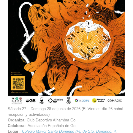
Sábado 27 – Domingo 28 de junio de 2026 (El Viernes día 26 habrá
recepción y actividades)
Organiza:
Club Deportivo Alhambra Go.
Colabora:
Asociación Española de Go.
Lugar:
Colegio Mayor Santo Domingo (Pl. de Sto. Domingo, 4,